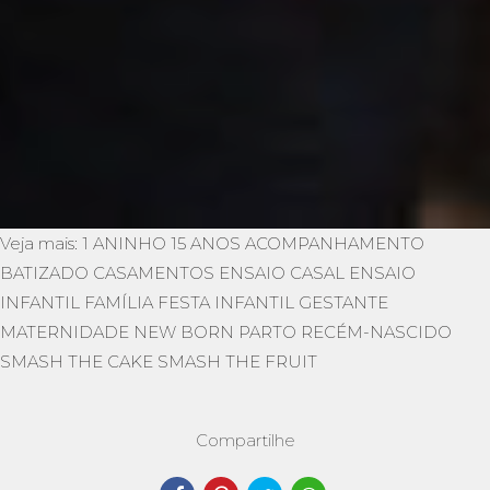
Veja mais:
1 ANINHO
15 ANOS
ACOMPANHAMENTO
BATIZADO
CASAMENTOS
ENSAIO CASAL
ENSAIO
INFANTIL
FAMÍLIA
FESTA INFANTIL
GESTANTE
MATERNIDADE
NEW BORN
PARTO
RECÉM-NASCIDO
SMASH THE CAKE
SMASH THE FRUIT
Compartilhe