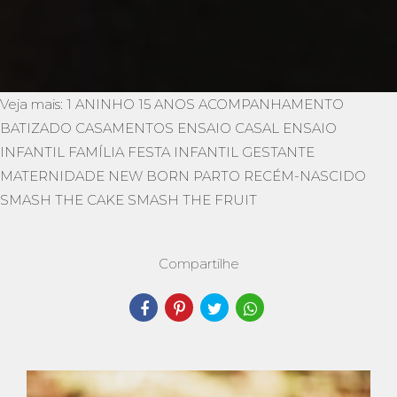
Veja mais:
1 ANINHO
15 ANOS
ACOMPANHAMENTO
BATIZADO
CASAMENTOS
ENSAIO CASAL
ENSAIO
INFANTIL
FAMÍLIA
FESTA INFANTIL
GESTANTE
MATERNIDADE
NEW BORN
PARTO
RECÉM-NASCIDO
SMASH THE CAKE
SMASH THE FRUIT
Compartilhe