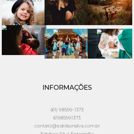
INFORMAÇÕES
(61) 98599-1373
61985991373
contato@ednilsonsilva.com.br
Ednilson Silva Fotografia