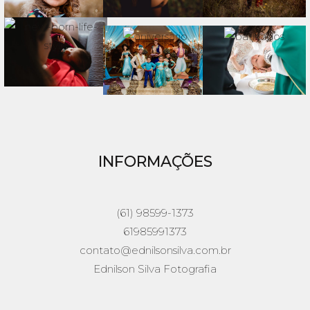
INFORMAÇÕES
(61) 98599-1373
61985991373
contato@ednilsonsilva.com.br
Ednilson Silva Fotografia